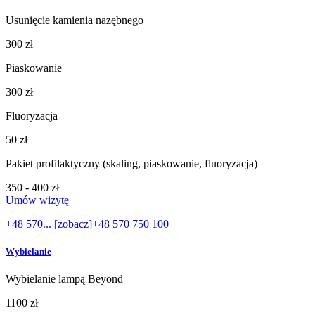
Usunięcie kamienia nazębnego
300 zł
Piaskowanie
300 zł
Fluoryzacja
50 zł
Pakiet profilaktyczny (skaling, piaskowanie, fluoryzacja)
350 - 400 zł
Umów wizytę
+48 570... [zobacz]
+48 570 750 100
Wybielanie
Wybielanie lampą Beyond
1100 zł