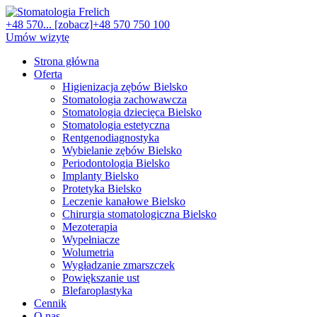
+48 570... [zobacz]
+48 570 750 100
Umów wizytę
Strona główna
Oferta
Higienizacja zębów Bielsko
Stomatologia zachowawcza
Stomatologia dziecięca Bielsko
Stomatologia estetyczna
Rentgenodiagnostyka
Wybielanie zębów Bielsko
Periodontologia Bielsko
Implanty Bielsko
Protetyka Bielsko
Leczenie kanałowe Bielsko
Chirurgia stomatologiczna Bielsko
Mezoterapia
Wypełniacze
Wolumetria
Wygładzanie zmarszczek
Powiększanie ust
Blefaroplastyka
Cennik
O nas