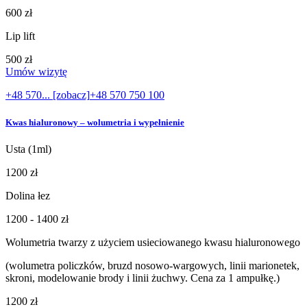
600 zł
Lip lift
500 zł
Umów wizytę
+48 570... [zobacz]
+48 570 750 100
Kwas hialuronowy – wolumetria i wypełnienie
Usta (1ml)
1200 zł
Dolina łez
1200 - 1400 zł
Wolumetria twarzy z użyciem usieciowanego kwasu hialuronowego
(wolumetra policzków, bruzd nosowo-wargowych, linii marionetek,
skroni, modelowanie brody i linii żuchwy. Cena za 1 ampułkę.)
1200 zł