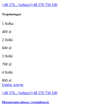
+48 570... [zobacz]
+48 570 750 100
Tropokolagen
1 fiolka
400 zł
2 fiolki
600 zł
3 fiolki
700 zł
4 fiolki
800 zł
Umów wizytę
+48 570... [zobacz]
+48 570 750 100
Mezoterapia igłowa / rewitalizacja