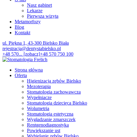
Nasz gabinet
Lekarze
Pierwsza wizyta
Metamorfozy
Blog
Kontakt
ul. Piękna 1, 43-300 Bielsko Biała
rejestracja@dentystabielsko.pl
+48 570... [zobacz]
+48 570 750 100
Strona główna
Oferta
Higienizacja zębów Bielsko
Mezoterapia
Stomatologia zachowawcza
Wypełniacze
Stomatologia dziecięca Bielsko
Wolumetria
Stomatologia estetyczna
Wygładzanie zmarszczek
Rentgenodiagnostyka
Powiększanie ust
Wybielanie zębów Bielsko