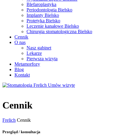
Blefaroplastyka
Periodontologia Bielsko
Implanty Bielsko
Protetyka Bielsko
Leczenie kanałowe Bielsko
Chirurgia stomatologiczna Bielsko
Cennik
O nas
Nasz gabinet
Lekarze
Pierwsza wizyta
Metamorfozy
Blog
Kontakt
Umów wizytę
Cennik
Frelich
Cennik
Przegląd / konsultacja