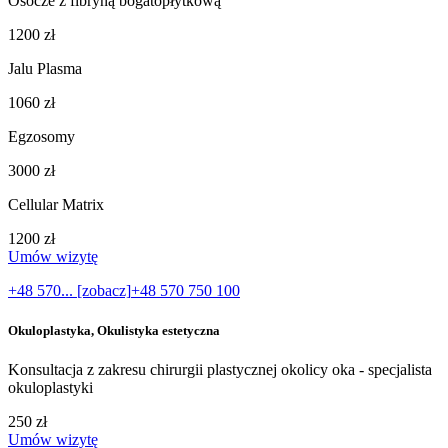
Osocze z fibryną bogatopłytkową
1200 zł
Jalu Plasma
1060 zł
Egzosomy
3000 zł
Cellular Matrix
1200 zł
Umów wizytę
+48 570... [zobacz]
+48 570 750 100
Okuloplastyka, Okulistyka estetyczna
Konsultacja z zakresu chirurgii plastycznej okolicy oka - specjalista
okuloplastyki
250 zł
Umów wizytę