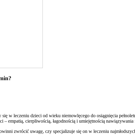
rmin?
ący się w leczeniu dzieci od wieku niemowlęcego do osiągnięcia pełnole
 – empatią, cierpliwością, łagodnością i umiejętnością nawiązywania 
powinni zwrócić uwagę, czy specjalizuje się on w leczeniu najmłodszyc