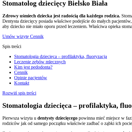
Stomatolog dziecięcy Bielsko Biała
Zdrowy uśmiech dziecka jest radością dla każdego rodzica.
Stoma
Dentysta dziecięcy posiada właściwe podejście do małych pacjentów, 
aby dziecko nie miało oporu przed leczeniem. Właściwa opieka stoma
Umów wizytę
Cennik
Spis treści
Stomatologia dziecięca – profilaktyka, fluoryzacja
Leczenie zębów mlecznych
Kim jest pedodonta?
Cennik
Opinie pacjentów
Kontakt
Rozwiń spis treści
Stomatologia dziecięca – profilaktyka, flu
Pierwsza wizyta u
dentysty dziecięcego
powinna mieć miejsce w faz
rodziców jak od samego początku właściwie zadbać o ząbki ich pociech