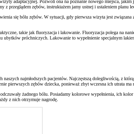
wizyty adaptacyjnej. Pozwoli ona na poznanie nowego miejsca, jakim j
 z przeglądem zębów, instruktażem jamy ustnej i ustaleniem planu le
wienia się bólu zębów. W sytuacji, gdy pierwsza wizyta jest związana
ktyczne, takie jak fluoryzacja i lakowanie. Fluoryzacja polega na nanie
iu ubytków próchniczych. Lakowanie to wypełnienie specjalnym lakiem 
naszych najmłodszych pacjentów. Najczęstszą dolegliwością, z którą do
enie pierwszych zębów dziecka, ponieważ zbyt wczesna ich utrata ma 
 odczuwały żadnego bólu. Posiadamy kolorowe wypełnienia, ich kolo
żdy z nich otrzymuje nagrodę.