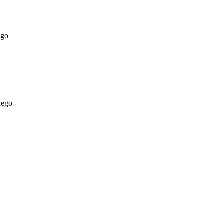
ego
nego