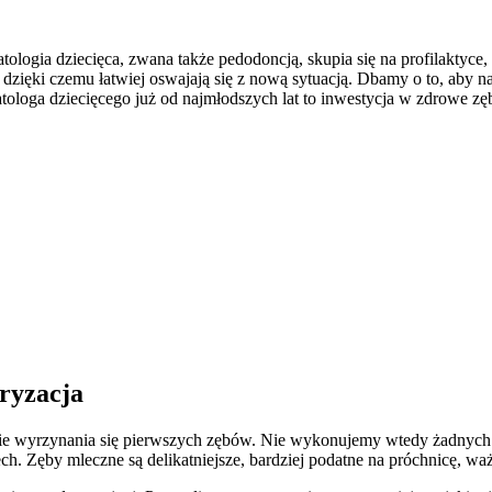
tologia dziecięca, zwana także pedodoncją, skupia się na profilaktyce,
dzięki czemu łatwiej oswajają się z nową sytuacją. Dbamy o to, aby na
tologa dziecięcego już od najmłodszych lat to inwestycja w zdrowe z
oryzacja
ie wyrzynania się pierwszych zębów. Nie wykonujemy wtedy żadnych z
. Zęby mleczne są delikatniejsze, bardziej podatne na próchnicę, ważn