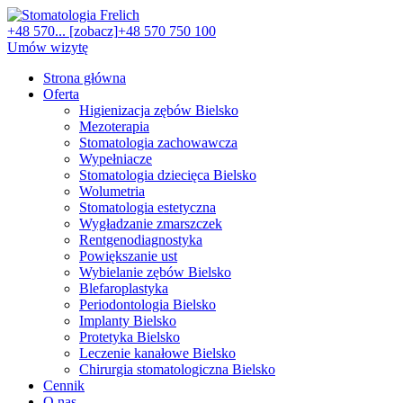
+48 570... [zobacz]
+48 570 750 100
Umów wizytę
Strona główna
Oferta
Higienizacja zębów Bielsko
Mezoterapia
Stomatologia zachowawcza
Wypełniacze
Stomatologia dziecięca Bielsko
Wolumetria
Stomatologia estetyczna
Wygładzanie zmarszczek
Rentgenodiagnostyka
Powiększanie ust
Wybielanie zębów Bielsko
Blefaroplastyka
Periodontologia Bielsko
Implanty Bielsko
Protetyka Bielsko
Leczenie kanałowe Bielsko
Chirurgia stomatologiczna Bielsko
Cennik
O nas