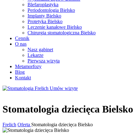
Blefaroplastyka
Periodontologia Bielsko
Implanty Bielsko
Protetyka Bielsko
Leczenie kanałowe Bielsko
Chirurgia stomatologiczna Bielsko
Cennik
O nas
Nasz gabinet
Lekarze
Pierwsza wizyta
Metamorfozy
Blog
Kontakt
Umów wizytę
Stomatologia dziecięca Bielsko
Frelich
Oferta
Stomatologia dziecięca Bielsko