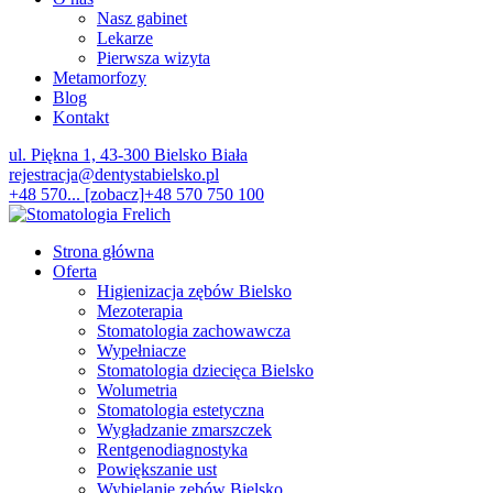
Nasz gabinet
Lekarze
Pierwsza wizyta
Metamorfozy
Blog
Kontakt
ul. Piękna 1, 43-300 Bielsko Biała
rejestracja@dentystabielsko.pl
+48 570... [zobacz]
+48 570 750 100
Strona główna
Oferta
Higienizacja zębów Bielsko
Mezoterapia
Stomatologia zachowawcza
Wypełniacze
Stomatologia dziecięca Bielsko
Wolumetria
Stomatologia estetyczna
Wygładzanie zmarszczek
Rentgenodiagnostyka
Powiększanie ust
Wybielanie zębów Bielsko