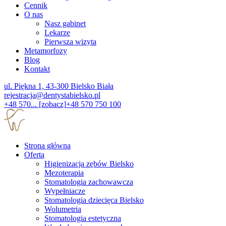
Cennik
O nas
Nasz gabinet
Lekarze
Pierwsza wizyta
Metamorfozy
Blog
Kontakt
ul. Piękna 1, 43-300 Bielsko Biała
rejestracja@dentystabielsko.pl
+48 570... [zobacz]
+48 570 750 100
Strona główna
Oferta
Higienizacja zębów Bielsko
Mezoterapia
Stomatologia zachowawcza
Wypełniacze
Stomatologia dziecięca Bielsko
Wolumetria
Stomatologia estetyczna