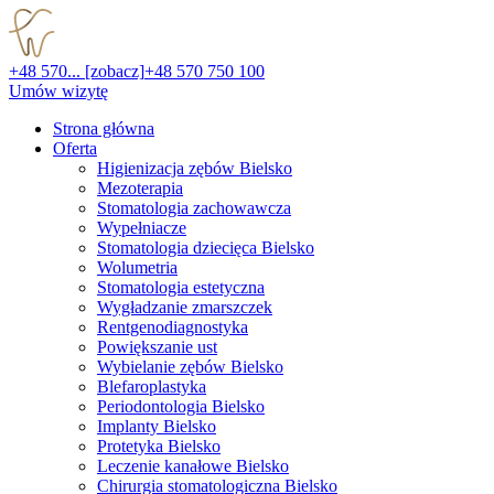
+48 570... [zobacz]
+48 570 750 100
Umów wizytę
Strona główna
Oferta
Higienizacja zębów Bielsko
Mezoterapia
Stomatologia zachowawcza
Wypełniacze
Stomatologia dziecięca Bielsko
Wolumetria
Stomatologia estetyczna
Wygładzanie zmarszczek
Rentgenodiagnostyka
Powiększanie ust
Wybielanie zębów Bielsko
Blefaroplastyka
Periodontologia Bielsko
Implanty Bielsko
Protetyka Bielsko
Leczenie kanałowe Bielsko
Chirurgia stomatologiczna Bielsko