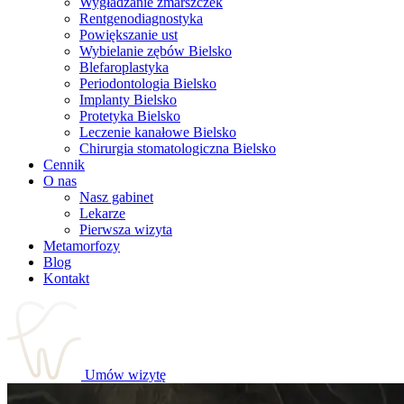
Wygładzanie zmarszczek
Rentgenodiagnostyka
Powiększanie ust
Wybielanie zębów Bielsko
Blefaroplastyka
Periodontologia Bielsko
Implanty Bielsko
Protetyka Bielsko
Leczenie kanałowe Bielsko
Chirurgia stomatologiczna Bielsko
Cennik
O nas
Nasz gabinet
Lekarze
Pierwsza wizyta
Metamorfozy
Blog
Kontakt
Umów wizytę