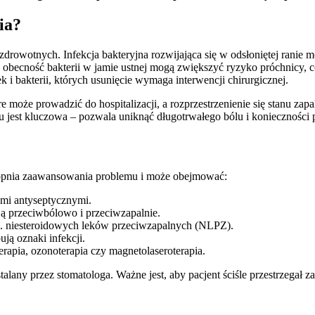
ia?
owotnych. Infekcja bakteryjna rozwijająca się w odsłoniętej ranie 
obecność bakterii w jamie ustnej mogą zwiększyć ryzyko próchnicy, c
 i bakterii, których usunięcie wymaga interwencji chirurgicznej.
 może prowadzić do hospitalizacji, a rozprzestrzenienie się stanu zap
 jest kluczowa – pozwala uniknąć długotrwałego bólu i konieczności 
topnia zaawansowania problemu i może obejmować:
kami antyseptycznymi.
ają przeciwbólowo i przeciwzapalnie.
p. niesteroidowych leków przeciwzapalnych (NLPZ).
pują oznaki infekcji.
oterapia, ozonoterapia czy magnetolaseroterapia.
alany przez stomatologa. Ważne jest, aby pacjent ściśle przestrzegał 