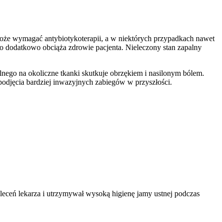
może wymagać antybiotykoterapii, a w niektórych przypadkach nawet
o dodatkowo obciąża zdrowie pacjenta. Nieleczony stan zapalny
alnego na okoliczne tkanki skutkuje obrzękiem i nasilonym bólem.
podjęcia bardziej inwazyjnych zabiegów w przyszłości.
zaleceń lekarza i utrzymywał wysoką higienę jamy ustnej podczas