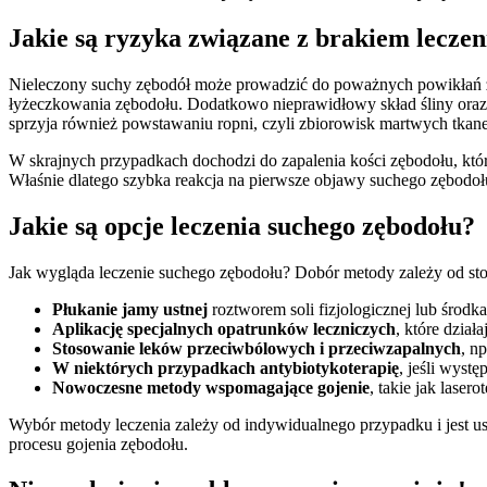
Jakie są ryzyka związane z brakiem leczen
Nieleczony suchy zębodół może prowadzić do poważnych powikłań zdr
łyżeczkowania zębodołu. Dodatkowo nieprawidłowy skład śliny oraz 
sprzyja również powstawaniu ropni, czyli zbiorowisk martwych tkanek
W skrajnych przypadkach dochodzi do zapalenia kości zębodołu, które
Właśnie dlatego szybka reakcja na pierwsze objawy suchego zębodołu
Jakie są opcje leczenia suchego zębodołu?
Jak wygląda leczenie suchego zębodołu? Dobór metody zależy od s
Płukanie jamy ustnej
roztworem soli fizjologicznej lub środ
Aplikację specjalnych opatrunków leczniczych
, które dział
Stosowanie leków przeciwbólowych i przeciwzapalnych
, n
W niektórych przypadkach antybiotykoterapię
, jeśli wystę
Nowoczesne metody wspomagające gojenie
, takie jak laser
Wybór metody leczenia zależy od indywidualnego przypadku i jest ust
procesu gojenia zębodołu.