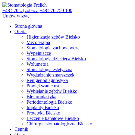
+48 570... [zobacz]
+48 570 750 100
Umów wizytę
Strona główna
Oferta
Higienizacja zębów Bielsko
Mezoterapia
Stomatologia zachowawcza
Wypełniacze
Stomatologia dziecięca Bielsko
Wolumetria
Stomatologia estetyczna
Wygładzanie zmarszczek
Rentgenodiagnostyka
Powiększanie ust
Wybielanie zębów Bielsko
Blefaroplastyka
Periodontologia Bielsko
Implanty Bielsko
Protetyka Bielsko
Leczenie kanałowe Bielsko
Chirurgia stomatologiczna Bielsko
Cennik
O nas