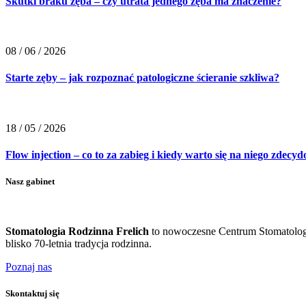
Skutki braku zęba – czy utrata jednego zęba ma znaczenie?
08 / 06 / 2026
Starte zęby – jak rozpoznać patologiczne ścieranie szkliwa?
18 / 05 / 2026
Flow injection – co to za zabieg i kiedy warto się na niego zdecy
Nasz gabinet
Stomatologia Rodzinna Frelich
to nowoczesne Centrum Stomatologii
blisko 70-letnia tradycja rodzinna.
Poznaj nas
Skontaktuj się