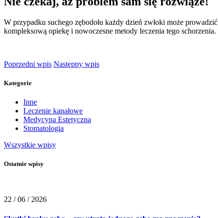
Nie czekaj, aż problem sam się rozwiąże!
W przypadku suchego zębodołu każdy dzień zwłoki może prowadzić do
kompleksową opiekę i nowoczesne metody leczenia tego schorzenia.
Poprzedni wpis
Następny wpis
Kategorie
Inne
Leczenie kanałowe
Medycyna Estetyczna
Stomatologia
Wszystkie wpisy
Ostatnie wpisy
22 / 06 / 2026