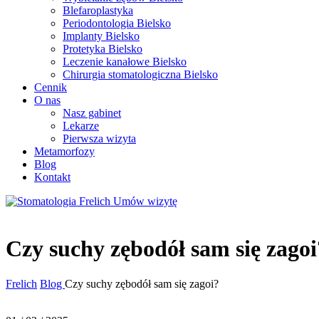
Blefaroplastyka
Periodontologia Bielsko
Implanty Bielsko
Protetyka Bielsko
Leczenie kanałowe Bielsko
Chirurgia stomatologiczna Bielsko
Cennik
O nas
Nasz gabinet
Lekarze
Pierwsza wizyta
Metamorfozy
Blog
Kontakt
Umów wizytę
Czy suchy zębodół sam się zagoi
Frelich
Blog
Czy suchy zębodół sam się zagoi?