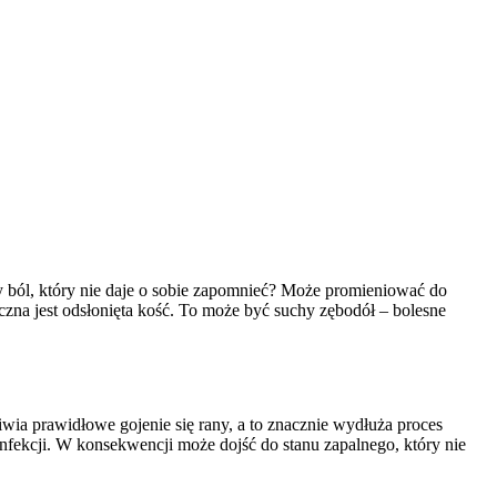
ący ból, który nie daje o sobie zapomnieć? Może promieniować do
oczna jest odsłonięta kość. To może być suchy zębodół – bolesne
ia prawidłowe gojenie się rany, a to znacznie wydłuża proces
infekcji. W konsekwencji może dojść do stanu zapalnego, który nie