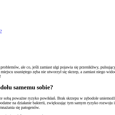
e?
problemów, ale co, jeśli zamiast ulgi pojawia się przenikliwy, pulsuj
 miejscu usuniętego zęba nie utworzył się skrzep, a zamiast niego wid
!
odołu samemu sobie?
ze sobą poważne ryzyko powikłań. Brak skrzepu w zębodole uniemożliw
 podatne na działanie bakterii, zwiększając tym samym ryzyko rozwoju 
amnażania się patogenów.