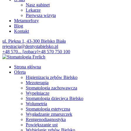
Nasz gabinet
Lekarze
Pierwsza wizyta
Metamorfozy
Blog
Kontakt
ul. Piękna 1, 43-300 Bielsko Biała
rejestracja@dentystabielsko.pl
+48 570... [zobacz]
+48 570 750 100
Strona główna
Oferta
Higienizacja zębów Bielsko
Mezoterapia
Stomatologia zachowawcza
Wypełniacze
Stomatologia dziecięca Bielsko
Wolumetria
Stomatologia estetyczna
Wygładzanie zmarszczek
Rentgenodiagnostyka
Powiększanie ust
Wybielanie zębów Bielsko