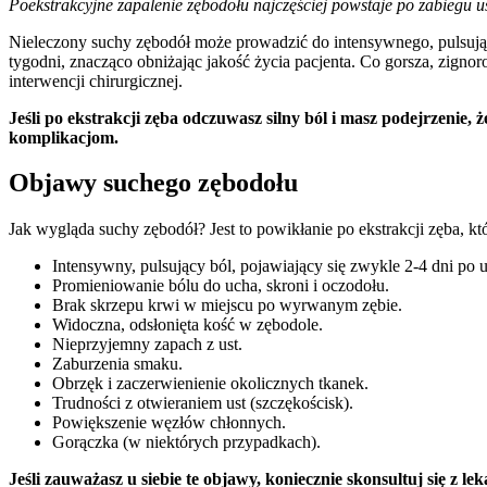
Poekstrakcyjne zapalenie zębodołu najczęściej powstaje po zabiegu 
Nieleczony suchy zębodół może prowadzić do intensywnego, pulsujące
tygodni, znacząco obniżając jakość życia pacjenta. Co gorsza, zigno
interwencji chirurgicznej.
Jeśli po ekstrakcji zęba odczuwasz silny ból i masz podejrzenie
komplikacjom.
Objawy suchego zębodołu
Jak wygląda suchy zębodół? Jest to powikłanie po ekstrakcji zęba, k
Intensywny, pulsujący ból, pojawiający się zwykle 2-4 dni po u
Promieniowanie bólu do ucha, skroni i oczodołu.
Brak skrzepu krwi w miejscu po wyrwanym zębie.
Widoczna, odsłonięta kość w zębodole.
Nieprzyjemny zapach z ust.
Zaburzenia smaku.
Obrzęk i zaczerwienienie okolicznych tkanek.
Trudności z otwieraniem ust (szczękościsk).
Powiększenie węzłów chłonnych.
Gorączka (w niektórych przypadkach).
Jeśli zauważasz u siebie te objawy, koniecznie skonsultuj się z