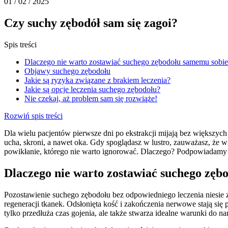
01 / 02 / 2025
Czy suchy zębodół sam się zagoi?
Spis treści
Dlaczego nie warto zostawiać suchego zębodołu samemu sobi
Objawy suchego zębodołu
Jakie są ryzyka związane z brakiem leczenia?
Jakie są opcje leczenia suchego zębodołu?
Nie czekaj, aż problem sam się rozwiąże!
Rozwiń spis treści
Dla wielu pacjentów pierwsze dni po ekstrakcji mijają bez większych 
ucha, skroni, a nawet oka. Gdy spoglądasz w lustro, zauważasz, że w
powikłanie, którego nie warto ignorować. Dlaczego? Podpowiadamy
Dlaczego nie warto zostawiać suchego zęb
Pozostawienie suchego zębodołu bez odpowiedniego leczenia niesie 
regeneracji tkanek. Odsłonięta kość i zakończenia nerwowe stają się
tylko przedłuża czas gojenia, ale także stwarza idealne warunki do n