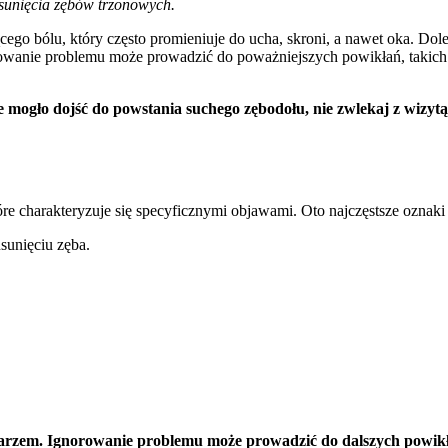
usunięcia zębów trzonowych.
go bólu, który często promieniuje do ucha, skroni, a nawet oka. Dol
rowanie problemu może prowadzić do poważniejszych powikłań, takich j
, że mogło dojść do powstania suchego zębodołu, nie zwlekaj z wizy
tóre charakteryzuje się specyficznymi objawami. Oto najczęstsze oznaki
sunięciu zęba.
 lekarzem. Ignorowanie problemu może prowadzić do dalszych powik