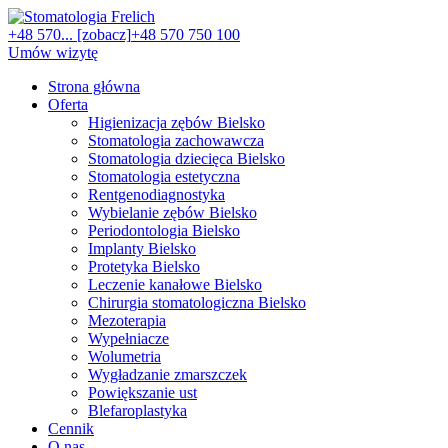
+48 570... [zobacz]
+48 570 750 100
Umów wizytę
Strona główna
Oferta
Higienizacja zębów Bielsko
Stomatologia zachowawcza
Stomatologia dziecięca Bielsko
Stomatologia estetyczna
Rentgenodiagnostyka
Wybielanie zębów Bielsko
Periodontologia Bielsko
Implanty Bielsko
Protetyka Bielsko
Leczenie kanałowe Bielsko
Chirurgia stomatologiczna Bielsko
Mezoterapia
Wypełniacze
Wolumetria
Wygładzanie zmarszczek
Powiększanie ust
Blefaroplastyka
Cennik
O nas