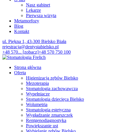
Nasz gabinet
Lekarze
Pierwsza wizyta
Metamorfozy
Blog
Kontakt
ul. Piękna 1, 43-300 Bielsko Biała
rejestracja@dentystabielsko.pl
+48 570... [zobacz]
+48 570 750 100
Strona główna
Oferta
Higienizacja zębów Bielsko
Mezoterapia
Stomatologia zachowawcza
Wypełniacze
Stomatologia dziecięca Bielsko
Wolumetria
Stomatologia estetyczna
Wygładzanie zmarszczek
Rentgenodiagnostyka
Powiększanie ust
Wybielanie zębów Bielsko