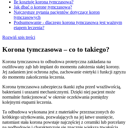
Ile kosztuje korona tymczasowa?
Jak dbać o koronę tymczasową?
Najczęstsze pytania pacjentów dotyczące koron
tymczasowych
Podsumowanie - dlaczego korona tymczasowa jest ważnym
etapem leczenia?
Rozwiń spis treści
Korona tymczasowa – co to takiego?
Korona tymczasowa to odbudowa protetyczna zakładana na
oszlifowany ząb lub implant do momentu założenia stałej korony.
Jej zadaniem jest ochrona zęba, zachowanie estetyki i funkcji zgryzu
do momentu zakończenia leczenia.
Korona tymczasowa zabezpiecza tkanki zęba przed wrażliwością,
bakteriami i urazami mechanicznymi. Dzięki niej pacjent może
normalnie funkcjonować w okresie oczekiwania pomiędzy
kolejnymi etapami leczenia.
Ta odbudowa wykonana jest z materiałów przeznaczonych do
krótkiego użytkowania, pozwalających na jej łatwe usunięcie,
natomiast stała korona powstaje najczęściej z ceramiki lub porcelany
na podbudowie i charakteryzuje się znacznie większą trwałością.