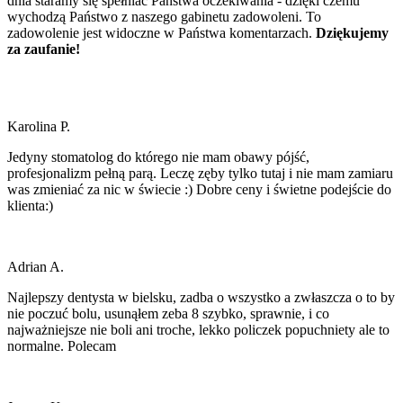
dnia staramy się spełniać Państwa oczekiwania - dzięki czemu
wychodzą Państwo z naszego gabinetu zadowoleni. To
zadowolenie jest widoczne w Państwa komentarzach.
Dziękujemy
za zaufanie!
Karolina P.
Jedyny stomatolog do którego nie mam obawy pójść,
profesjonalizm pełną parą. Leczę zęby tylko tutaj i nie mam zamiaru
was zmieniać za nic w świecie :) Dobre ceny i świetne podejście do
klienta:)
Adrian A.
Najlepszy dentysta w bielsku, zadba o wszystko a zwłaszcza o to by
nie poczuć bolu, usunąłem zeba 8 szybko, sprawnie, i co
najważniejsze nie boli ani troche, lekko policzek popuchniety ale to
normalne. Polecam