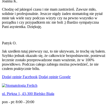
Joanna K.
Chodzę od jakiegoś czasu i nie mam zastrzeżeń. Zawsze miło,
solidnie i profesjonalnie. Jeszcze nigdy żaden stomatolog nie pytał
mnie tak wiele razy podczas wizyty czy na pewno wszystko w
porządku i czy przypadkiem nic nie boli ;) Bardzo sympatyczna
Pani asystentka. Dziękuję.
Patryk O.
Jak szedłem tutaj pierwszy raz, to nie ukrywam, że trochę się bałem.
Szybko jednak okazało się, że całkowicie bezpodstawnie, ponieważ
leczenie zostało przeprowadzone mam wrażenie, że w 100%
prawidłowo. Podczas całego zabiegu można powiedzieć, że nie
czułem praktycznie bólu.
Dodaj opinię Facebook
Dodaj opinię Google
ul. Piękna 1, 43-300 Bielsko Biała
pon - pt: 8:00 - 20:00