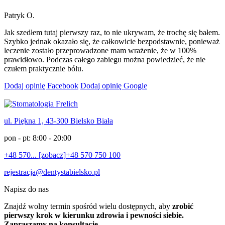
Patryk O.
Jak szedłem tutaj pierwszy raz, to nie ukrywam, że trochę się bałem.
Szybko jednak okazało się, że całkowicie bezpodstawnie, ponieważ
leczenie zostało przeprowadzone mam wrażenie, że w 100%
prawidłowo. Podczas całego zabiegu można powiedzieć, że nie
czułem praktycznie bólu.
Dodaj opinię Facebook
Dodaj opinię Google
ul. Piękna 1, 43-300 Bielsko Biała
pon - pt: 8:00 - 20:00
+48 570... [zobacz]
+48 570 750 100
rejestracja@dentystabielsko.pl
Napisz do nas
Znajdź wolny termin spośród wielu dostępnych, aby
zrobić
pierwszy krok w kierunku zdrowia i pewności siebie.
Zapraszamy na konsultację.