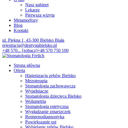
Nasz gabinet
Lekarze
Pierwsza wizyta
Metamorfozy
Blog
Kontakt
ul. Piękna 1, 43-300 Bielsko Biała
rejestracja@dentystabielsko.pl
+48 570... [zobacz]
+48 570 750 100
Strona główna
Oferta
Higienizacja zębów Bielsko
Mezoterapia
Stomatologia zachowawcza
Wypełniacze
Stomatologia dziecięca Bielsko
Wolumetria
Stomatologia estetyczna
Wygładzanie zmarszczek
Rentgenodiagnostyka
Powiększanie ust
Wybielanie zębów Bielsko