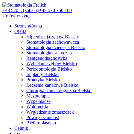
+48 570... [zobacz]
+48 570 750 100
Umów wizytę
Strona główna
Oferta
Higienizacja zębów Bielsko
Stomatologia zachowawcza
Stomatologia dziecięca Bielsko
Stomatologia estetyczna
Rentgenodiagnostyka
Wybielanie zębów Bielsko
Periodontologia Bielsko
Implanty Bielsko
Protetyka Bielsko
Leczenie kanałowe Bielsko
Chirurgia stomatologiczna Bielsko
Mezoterapia
Wypełniacze
Wolumetria
Wygładzanie zmarszczek
Powiększanie ust
Blefaroplastyka
Cennik
O nas