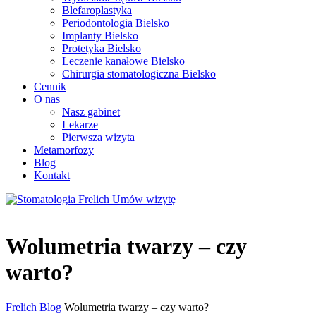
Blefaroplastyka
Periodontologia Bielsko
Implanty Bielsko
Protetyka Bielsko
Leczenie kanałowe Bielsko
Chirurgia stomatologiczna Bielsko
Cennik
O nas
Nasz gabinet
Lekarze
Pierwsza wizyta
Metamorfozy
Blog
Kontakt
Umów wizytę
Wolumetria twarzy – czy
warto?
Frelich
Blog
Wolumetria twarzy – czy warto?