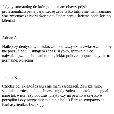
Jedyny stomatolog do którego nie mam obawy pójść,
profesjonalizm pełną parą. Leczę zęby tylko tutaj i nie mam zamiaru
was zmieniać za nic w świecie :) Dobre ceny i świetne podejście do
klienta:)
Adrian A.
Najlepszy dentysta w bielsku, zadba o wszystko a zwłaszcza o to by
nie poczuć bolu, usunąłem zeba 8 szybko, sprawnie, i co
najważniejsze nie boli ani troche, lekko policzek popuchniety ale to
normalne. Polecam
Joanna K.
Chodzę od jakiegoś czasu i nie mam zastrzeżeń. Zawsze miło,
solidnie i profesjonalnie. Jeszcze nigdy żaden stomatolog nie pytał
mnie tak wiele razy podczas wizyty czy na pewno wszystko w
porządku i czy przypadkiem nic nie boli ;) Bardzo sympatyczna
Pani asystentka. Dziękuję.