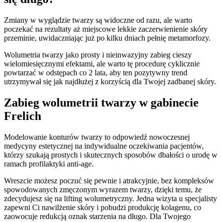
Zmiany w wyglądzie twarzy są widoczne od razu, ale warto
poczekać na rezultaty aż miejscowe lekkie zaczerwienienie skóry
przeminie, uwidaczniając już po kilku dniach pełnię metamorfozy.
Wolumetria twarzy jako prosty i nieinwazyjny zabieg cieszy
wielomiesięcznymi efektami, ale warto tę procedurę cyklicznie
powtarzać w odstępach co 2 lata, aby ten pozytywny trend
utrzymywał się jak najdłużej z korzyścią dla Twojej zadbanej skóry.
Zabieg wolumetrii twarzy w gabinecie
Frelich
Modelowanie konturów twarzy to odpowiedź nowoczesnej
medycyny estetycznej na indywidualne oczekiwania pacjentów,
którzy szukają prostych i skutecznych sposobów dbałości o urodę w
ramach profilaktyki anti-age.
Wreszcie możesz poczuć się pewnie i atrakcyjnie, bez kompleksów
spowodowanych zmęczonym wyrazem twarzy, dzięki temu, że
zdecydujesz się na lifting wolumetryczny. Jedna wizyta u specjalisty
zapewni Ci nawilżenie skóry i pobudzi produkcję kolagenu, co
zaowocuje redukcją oznak starzenia na długo. Dla Twojego