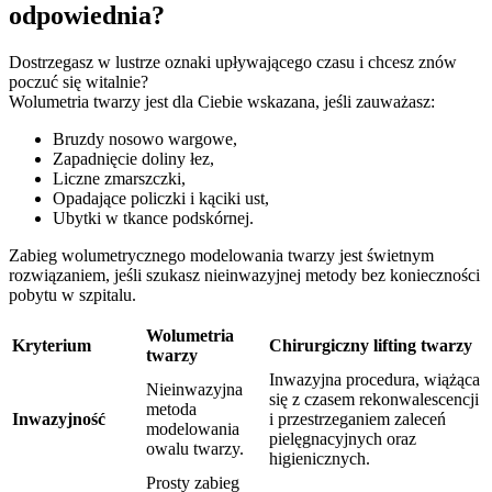
odpowiednia?
Dostrzegasz w lustrze oznaki upływającego czasu i chcesz znów
poczuć się witalnie?
Wolumetria twarzy jest dla Ciebie wskazana, jeśli zauważasz:
Bruzdy nosowo wargowe,
Zapadnięcie doliny łez,
Liczne zmarszczki,
Opadające policzki i kąciki ust,
Ubytki w tkance podskórnej.
Zabieg wolumetrycznego modelowania twarzy jest świetnym
rozwiązaniem, jeśli szukasz nieinwazyjnej metody bez konieczności
pobytu w szpitalu.
Wolumetria
Kryterium
Chirurgiczny lifting twarzy
twarzy
Inwazyjna procedura, wiążąca
Nieinwazyjna
się z czasem rekonwalescencji
metoda
Inwazyjność
i przestrzeganiem zaleceń
modelowania
pielęgnacyjnych oraz
owalu twarzy.
higienicznych.
Prosty zabieg