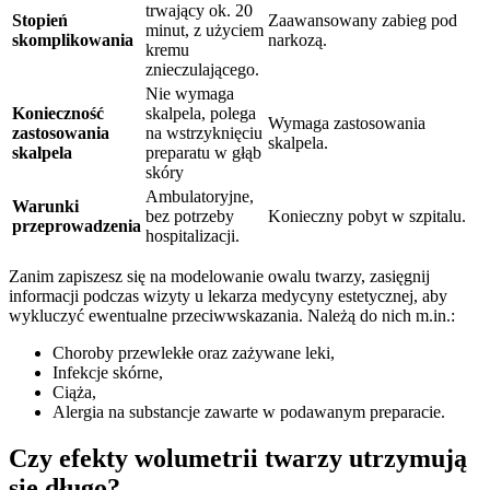
trwający ok. 20
Stopień
Zaawansowany zabieg pod
minut, z użyciem
skomplikowania
narkozą.
kremu
znieczulającego.
Nie wymaga
Konieczność
skalpela, polega
Wymaga zastosowania
zastosowania
na wstrzyknięciu
skalpela.
skalpela
preparatu w głąb
skóry
Ambulatoryjne,
Warunki
bez potrzeby
Konieczny pobyt w szpitalu.
przeprowadzenia
hospitalizacji.
Zanim zapiszesz się na modelowanie owalu twarzy, zasięgnij
informacji podczas wizyty u lekarza medycyny estetycznej, aby
wykluczyć ewentualne przeciwwskazania. Należą do nich m.in.:
Choroby przewlekłe oraz zażywane leki,
Infekcje skórne,
Ciąża,
Alergia na substancje zawarte w podawanym preparacie.
Czy efekty wolumetrii twarzy utrzymują
się długo?