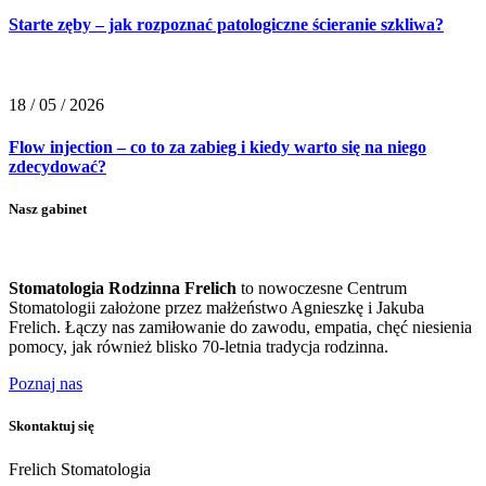
Starte zęby – jak rozpoznać patologiczne ścieranie szkliwa?
18 / 05 / 2026
Flow injection – co to za zabieg i kiedy warto się na niego
zdecydować?
Nasz gabinet
Stomatologia Rodzinna Frelich
to nowoczesne Centrum
Stomatologii założone przez małżeństwo Agnieszkę i Jakuba
Frelich. Łączy nas zamiłowanie do zawodu, empatia, chęć niesienia
pomocy, jak również blisko 70-letnia tradycja rodzinna.
Poznaj nas
Skontaktuj się
Frelich Stomatologia