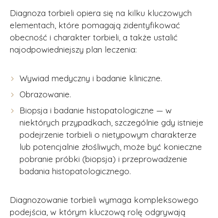
Diagnoza torbieli opiera się na kilku kluczowych
elementach, które pomagają zidentyfikować
obecność i charakter torbieli, a także ustalić
Wiadomość
najodpowiedniejszy plan leczenia:
Wywiad medyczny i badanie kliniczne.
Obrazowanie.
Biopsja i badanie histopatologiczne — w
Wyrażam zgodę na przetwarzanie moich danych
osobowych zgodnie z
polityką prywatności serwisu.
*
niektórych przypadkach, szczególnie gdy istnieje
podejrzenie torbieli o nietypowym charakterze
lub potencjalnie złośliwych, może być konieczne
pobranie próbki (biopsja) i przeprowadzenie
WYŚLIJ FORMULARZ
badania histopatologicznego.
Diagnozowanie torbieli wymaga kompleksowego
podejścia, w którym kluczową rolę odgrywają