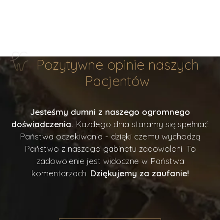
Pozytywne opinie
naszych
Pacjentów
Jesteśmy dumni z naszego ogromnego
doświadczenia.
Każdego dnia staramy się spełniać
Państwa oczekiwania - dzięki czemu wychodzą
Państwo z naszego gabinetu zadowoleni. To
zadowolenie jest widoczne w Państwa
komentarzach.
Dziękujemy za zaufanie!