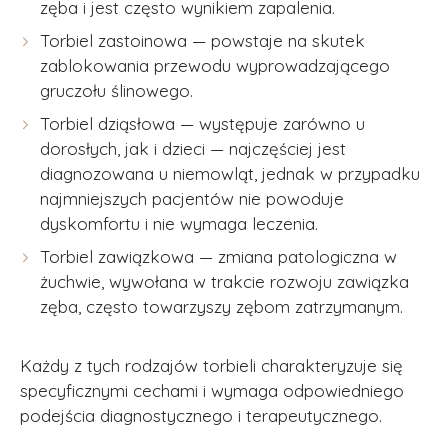
zęba i jest często wynikiem zapalenia.
Torbiel zastoinowa — powstaje na skutek
zablokowania przewodu wyprowadzającego
gruczołu ślinowego.
Napisz do nas
Torbiel dziąsłowa — występuje zarówno u
dorosłych, jak i dzieci — najczęściej jest
Znajdź wolny termin spośród wielu
diagnozowana u niemowląt, jednak w przypadku
dostępnych, aby
zrobić pierwszy krok w
najmniejszych pacjentów nie powoduje
kierunku zdrowia i pewności siebie.
dyskomfortu i nie wymaga leczenia.
Zapraszamy na konsultację.
Torbiel zawiązkowa — zmiana patologiczna w
żuchwie, wywołana w trakcie rozwoju zawiązka
Imię i nazwisko *
zęba, często towarzyszy zębom zatrzymanym.
Każdy z tych rodzajów torbieli charakteryzuje się
Adres email *
specyficznymi cechami i wymaga odpowiedniego
podejścia diagnostycznego i terapeutycznego.
Numer telefonu *