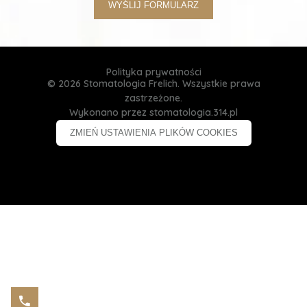
WYŚLIJ FORMULARZ
Polityka prywatności
© 2026 Stomatologia Frelich. Wszystkie prawa
zastrzeżone.
Wykonano przez
stomatologia.314.pl
ZMIEŃ USTAWIENIA PLIKÓW COOKIES